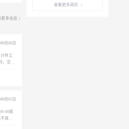
查看更多简历
看更多信息
08月06日
，计件工
个月，交五
08月05日
0-40周
无不良嗜
准八人间住