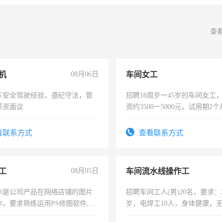
查
机
08月06日
车间女工
车安全驾驶经验，遵纪守法，管
招聘18周岁一45岁的车间女工
薪资面议
资约3500一5000元，试用期2
险，有年薪假，年底福利
看联系方式
查看联系方式
工
08月05日
车间流水线操作工
作是公司产品在网络店铺的图片
招聘车间工人(男)20名，要求：2
作，要求熟练运用PS修图软件,工
岁，电焊工10人，身体健康，
每天8小时，待遇优厚。
好。薪资：4500-7000元，标