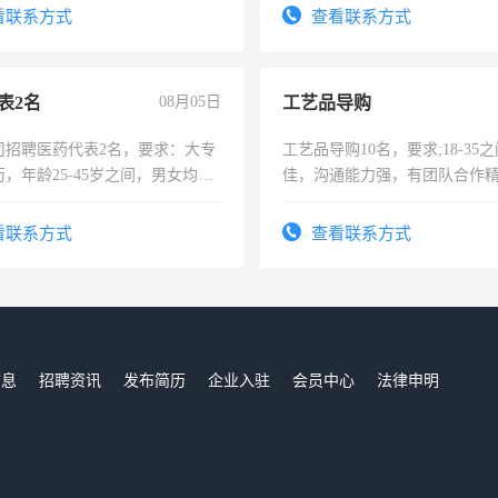
宿，免费发放劳保用品，两班
看联系方式
查看联系方式
25号准时发放工资，工作时间1
表2名
08月05日
工艺品导购
司招聘医药代表2名，要求：大专
工艺品导购10名，要求;18-35
，年龄25-45岁之间，男女均
佳，沟通能力强，有团队合作
要具有营销经验，从事过医药代
上进心，有工作经验者优先！
有医学资质的优先，底薪+绩效，
看联系方式
查看联系方式
。
信息
招聘资讯
发布简历
企业入驻
会员中心
法律申明
们