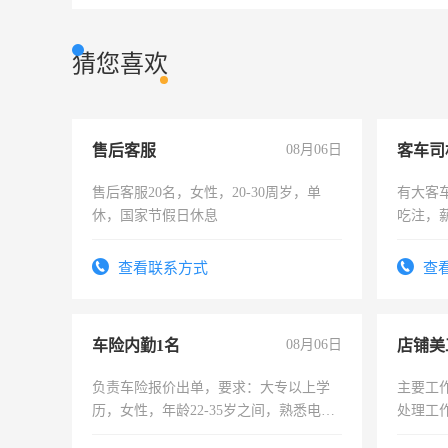
猜您喜欢
售后客服
08月06日
客车司
售后客服20名，女性，20-30周岁，单
有大客
休，国家节假日休息
吃注，
查看联系方式
查
车险内勤1名
08月06日
店铺美
负责车险报价出单，要求：大专以上学
主要工
历，女性，年龄22-35岁之间，熟悉电脑
处理工
操作，工作态度认真，具有团队精神，
作时间