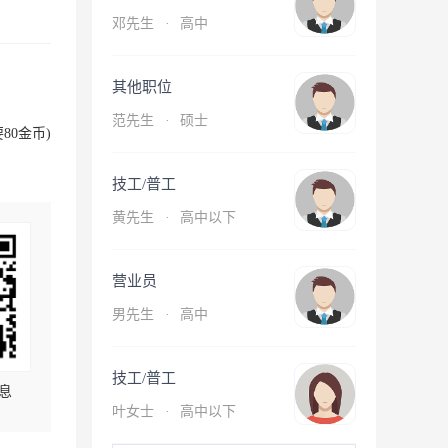
邓先生
·
高中
其他职位
范先生
·
硕士
80金币)
技工/普工
黄先生
·
高中以下
营业员
男先生
·
高中
技工/普工
息
叶女士
·
高中以下