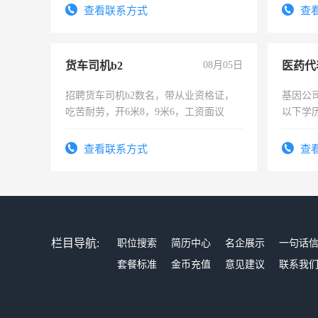
试用期1-3个月，转正后交纳五险，
查看联系方式
查
货车司机b2
08月05日
医药代
招聘货车司机b2数名，带从业资格证，
基因公
吃苦耐劳，开6米8，9米6，工资面议
以下学历
可，需
表或者
查看联系方式
查
交五险
栏目导航:
职位搜索
简历中心
名企展示
一句话
套餐标准
金币充值
意见建议
联系我