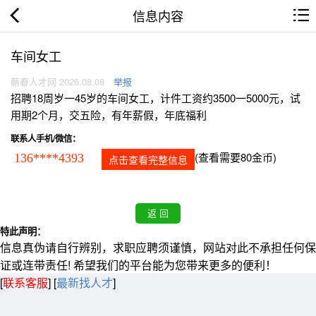
信息内容
车间女工
蕲春人才网 2026.08.08
举报
招聘18周岁一45岁的车间女工，计件工资约3500一5000元，试
用期2个月，交五险，有年薪假，年底福利
联系人手机/微信：
(查看需要80金币)
136****4393
点击查看完整信息
特此声明：
信息真伪请自行辨别，求职应聘须谨慎，网站对此不承担任何保
证或连带责任! 希望我们的平台能为您带来更多的便利！
[
联系客服
]
[
最新找人才
]