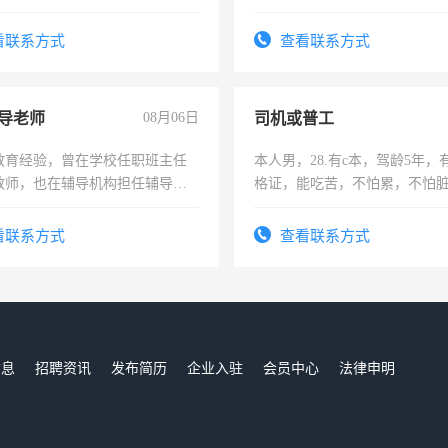
烦看到的老板加我微信聊，手机
信
看联系方式
查看联系方式
导老师
08月06日
司机或普工
教育经验，曾在学校任职班主任
本人男，28.有c本，驾龄5年，
教师，也在辅导机构担任辅导教
格证，能吃苦，不怕累，不怕
周一至周五辅导老师的工作
实，需求稳定工作一份，保险
看联系方式
查看联系方式
信息
招聘资讯
发布简历
企业入驻
会员中心
法律申明
们