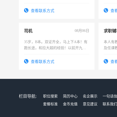
作和分解的经验与您分享。 真诚合作，
工，麻
结识有识之士，共享未来。
号同微
查看联系方式
查
司机
08月06日
求职辅
35岁，B本。双证齐全，马上下A本！有
本人有
跑长途，和拉大超的经验！以前开九米
及任课
六，渣土车
师，求
查看联系方式
查
栏目导航:
职位搜索
简历中心
名企展示
一句话
套餐标准
金币充值
意见建议
联系我