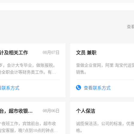
查
计及相关工作
08月07日
文员 兼职
7岁，会计大专毕业，做账报税。
曾做企业官网，阿里 淘宝代运
份全职会计等财务类工作。有会
销售。
看联系方式
查看联系方式
宾馆前台，超市收银员，淘宝客服
08月06日
个人保洁
个夜班工作，宾馆前台，超市收
诚揽保洁活，公司的标准，优
淘宝客服，晚7点到10点的钟点
格。