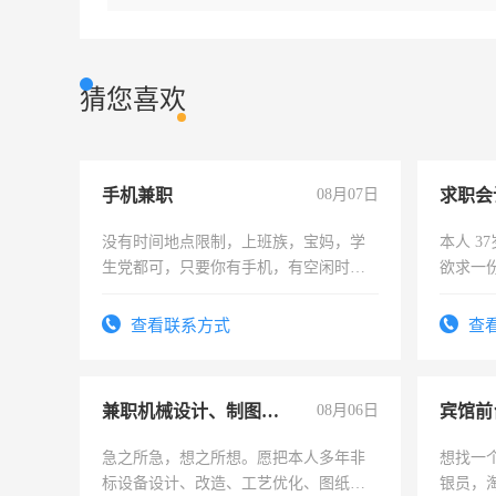
猜您喜欢
手机兼职
08月07日
求职会
没有时间地点限制，上班族，宝妈，学
本人 3
生党都可，只要你有手机，有空闲时
欲求一
间，一单一结，一天二三十不成问题，
计证
勤快的四五十，每天挣零花钱没问题！
查看联系方式
查
兼职机械设计、制图、设备改造
08月06日
急之所急，想之所想。愿把本人多年非
想找一
标设备设计、改造、工艺优化、图纸制
银员，