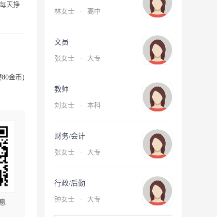
每天挣
林女士
·
高中
文员
张女士
·
大专
80金币)
教师
刘女士
·
本科
财务/会计
张女士
·
大专
行政/后勤
钟女士
·
大专
息