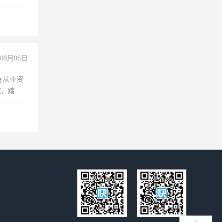
08月06日
有从业资
脏，踏
不干